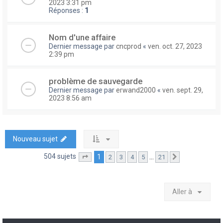
2023 3:31 pm
Réponses :
1
Nom d'une affaire
Dernier message par
cncprod
«
ven. oct. 27, 2023
2:39 pm
problème de sauvegarde
Dernier message par
erwand2000
«
ven. sept. 29,
2023 8:56 am
Nouveau sujet
504 sujets
1
…
2
3
4
5
21
Page
1
sur
21
Suivante
Aller à