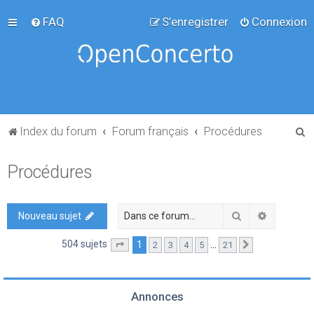
FAQ
S’enregistrer
Connexion
R
Index du forum
Forum français
Procédures
e
Procédures
c
h
e
Rechercher
Recherch
Nouveau sujet
r
504 sujets
1
…
2
3
4
5
21
Page
1
sur
21
Suivante
c
h
e
Annonces
r