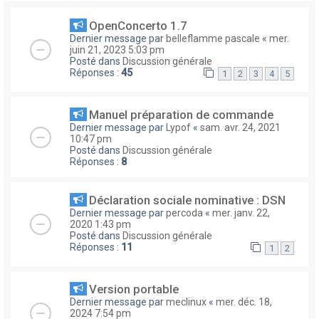
OpenConcerto 1.7
Dernier message par
belleflamme pascale
«
mer.
juin 21, 2023 5:03 pm
Posté dans
Discussion générale
Réponses :
45
1
2
3
4
5
Manuel préparation de commande
Dernier message par
Lypof
«
sam. avr. 24, 2021
10:47 pm
Posté dans
Discussion générale
Réponses :
8
Déclaration sociale nominative : DSN
Dernier message par
percoda
«
mer. janv. 22,
2020 1:43 pm
Posté dans
Discussion générale
Réponses :
11
1
2
Version portable
Dernier message par
meclinux
«
mer. déc. 18,
2024 7:54 pm