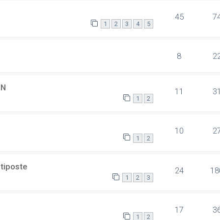
45
7
1
2
3
4
5
8
2
SN
11
3
1
2
10
2
1
2
ltiposte
24
18
1
2
3
17
3
1
2