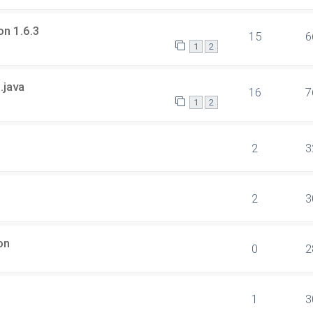
on 1.6.3
15
6
1
2
.java
16
7
1
2
2
3
2
3
on
0
2
1
3