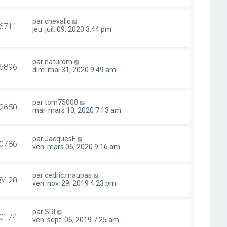
par
chevalic
6711
jeu. juil. 09, 2020 3:44 pm
par
naturom
6896
dim. mai 31, 2020 9:49 am
par
tom75000
2650
mar. mars 10, 2020 7:13 am
par
JacquesF
0786
ven. mars 06, 2020 9:16 am
par
cedric.maupas
8120
ven. nov. 29, 2019 4:23 pm
par
SRI
0174
ven. sept. 06, 2019 7:25 am