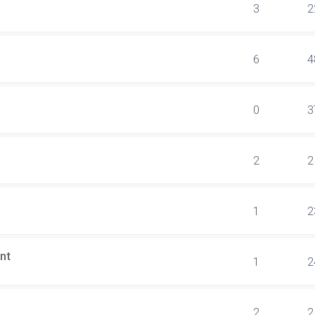
3
2
6
4
0
3
2
2
1
2
nt
1
2
2
2