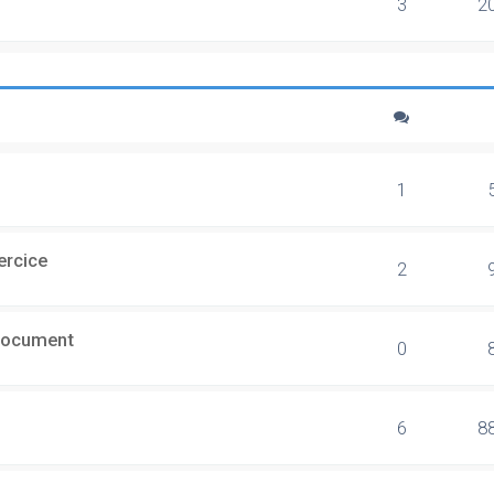
3
2
1
ercice
2
document
0
6
8