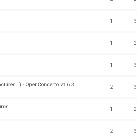
1
3
1
2
1
3
tures...) - OpenConcerto v1.6.3
2
3
uros
1
2
2
3