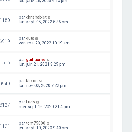
jeu. janv. 26, 2023 4:50 pm
par
chrishablet
1180
lun. sept. 05, 2022 5:35 am
par
duts
6919
ven. mai 20, 2022 10:19 am
par
guillaume
1516
lun. juin 21, 2021 8:25 pm
par
Nicron
0949
lun. nov. 02, 2020 7:22 pm
par
Ludo
8127
mer. sept. 16, 2020 2:04 pm
par
tom75000
1121
jeu. sept. 10, 2020 9:40 am