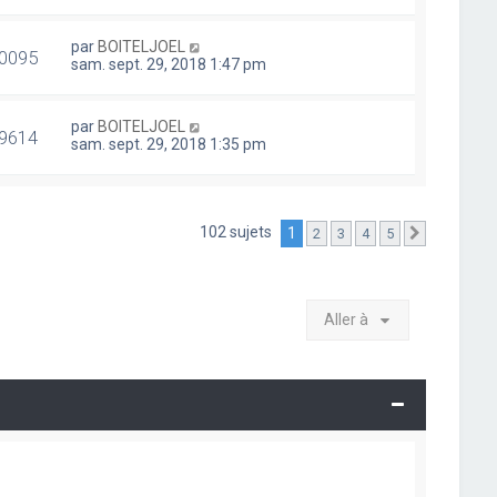
par
BOITELJOEL
0095
sam. sept. 29, 2018 1:47 pm
par
BOITELJOEL
9614
sam. sept. 29, 2018 1:35 pm
102 sujets
1
2
3
4
5
Suivante
Aller à