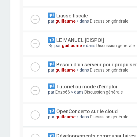
Liasse fiscale
par
guillaume
» dans
Discussion générale
LE MANUEL [DISPO!]
par
guillaume
» dans
Discussion générale
Besoin d'un serveur pour propuls
par
guillaume
» dans
Discussion générale
Tutoriel ou mode d'emploi
par
Enzo66
» dans
Discussion générale
OpenConcerto sur le cloud
par
guillaume
» dans
Discussion générale
Développements communautaires