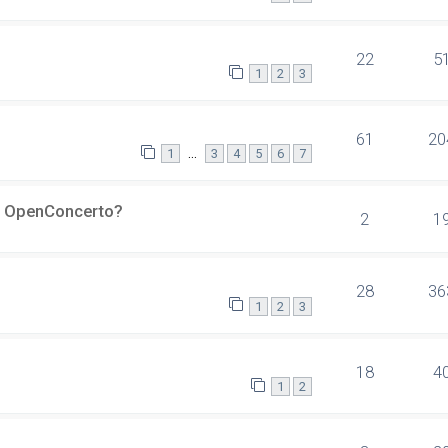
22
5
1
2
3
61
20
…
1
3
4
5
6
7
er OpenConcerto?
2
1
28
36
1
2
3
18
4
1
2