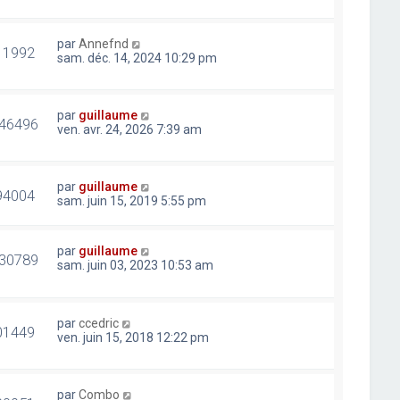
par
Annefnd
11992
sam. déc. 14, 2024 10:29 pm
par
guillaume
46496
ven. avr. 24, 2026 7:39 am
par
guillaume
94004
sam. juin 15, 2019 5:55 pm
par
guillaume
30789
sam. juin 03, 2023 10:53 am
par
ccedric
01449
ven. juin 15, 2018 12:22 pm
par
Combo