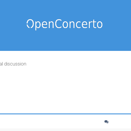
al discussion
cher
echerche avancée