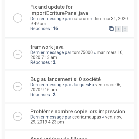
Fix and update for
ImportEcriturePanel.java
Dernier message par
naturom
«
dim. mai 31, 2020
9:49 am
Réponses :
16
1
2
framwork java
Dernier message par
tom75000
«
mar. mars 10,
2020 7:13 am
Réponses :
2
Bug au lancement si 0 société
Dernier message par
JacquesF
«
ven. mars 06,
2020 9:16 am
Réponses :
2
Problème nombre copie lors impression
Dernier message par
cedric.maupas
«
ven. nov.
29, 2019 4:23 pm
Ajout critères de filtrage