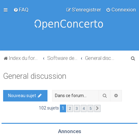
FAQ
S’enregistrer
Connexion
R
Index du forum
Software development
General discussion
e
General discussion
c
h
e
Rechercher
Recherch
Nouveau sujet
r
102 sujets
1
2
3
4
5
Suivante
c
h
e
Annonces
r