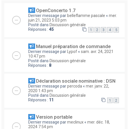
OpenConcerto 1.7
Dernier message par
belleflamme pascale
«
mer.
juin 21, 2023 5:03 pm
Posté dans
Discussion générale
Réponses :
45
1
2
3
4
5
Manuel préparation de commande
Dernier message par
Lypof
«
sam. avr. 24, 2021
10:47 pm
Posté dans
Discussion générale
Réponses :
8
Déclaration sociale nominative : DSN
Dernier message par
percoda
«
mer. janv. 22,
2020 1:43 pm
Posté dans
Discussion générale
Réponses :
11
1
2
Version portable
Dernier message par
meclinux
«
mer. déc. 18,
2024 7:54 pm