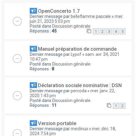
OpenConcerto 1.7
Dernier message par
belleflamme pascale
«
mer.
juin 21, 2023 5:03 pm
Posté dans
Discussion générale
Réponses :
45
1
2
3
4
5
Manuel préparation de commande
Dernier message par
Lypof
«
sam. avr. 24, 2021
10:47 pm
Posté dans
Discussion générale
Réponses :
8
Déclaration sociale nominative : DSN
Dernier message par
percoda
«
mer. janv. 22,
2020 1:43 pm
Posté dans
Discussion générale
Réponses :
11
1
2
Version portable
Dernier message par
meclinux
«
mer. déc. 18,
2024 7:54 pm