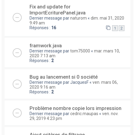
Fix and update for
ImportEcriturePanel.java
Dernier message par
naturom
«
dim. mai 31, 2020
9:49 am
Réponses :
16
1
2
framwork java
Dernier message par
tom75000
«
mar. mars 10,
2020 7:13 am
Réponses :
2
Bug au lancement si 0 société
Dernier message par
JacquesF
«
ven. mars 06,
2020 9:16 am
Réponses :
2
Problème nombre copie lors impression
Dernier message par
cedric.maupas
«
ven. nov.
29, 2019 4:23 pm
Ajout critères de filtrage