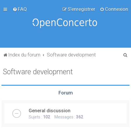
FAQ
S’enregistrer
Connexion
R
Index du forum
Software development
e
Software development
c
h
e
Forum
r
c
General discussion
h
Sujets :
102
Messages :
362
e
r