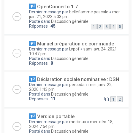
OpenConcerto 1.7
Dernier message par
belleflamme pascale
«
mer.
juin 21, 2023 5:03 pm
Posté dans
Discussion générale
Réponses :
45
1
2
3
4
5
Manuel préparation de commande
Dernier message par
Lypof
«
sam. avr. 24, 2021
10:47 pm
Posté dans
Discussion générale
Réponses :
8
Déclaration sociale nominative : DSN
Dernier message par
percoda
«
mer. janv. 22,
2020 1:43 pm
Posté dans
Discussion générale
Réponses :
11
1
2
Version portable
Dernier message par
meclinux
«
mer. déc. 18,
2024 7:54 pm
Posté dans
Discussion générale