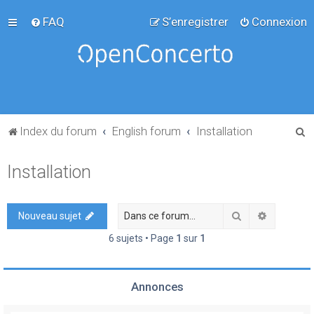
FAQ
S’enregistrer
Connexion
R
Index du forum
English forum
Installation
e
Installation
c
h
e
Rechercher
Recherch
Nouveau sujet
r
6 sujets • Page
1
sur
1
c
h
Annonces
e
r