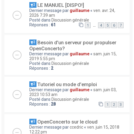
LE MANUEL [DISPO!]
Dernier message par
guillaume
«
ven. avr. 24,
2026 7:39 am
Posté dans
Discussion générale
Réponses :
61
…
1
4
5
6
7
Besoin d'un serveur pour propulser
OpenConcerto?
Dernier message par
guillaume
«
sam. juin 15,
2019 5:55 pm
Posté dans
Discussion générale
Réponses :
2
Tutoriel ou mode d'emploi
Dernier message par
guillaume
«
sam. juin 03,
2023 10:53 am
Posté dans
Discussion générale
Réponses :
28
1
2
3
OpenConcerto sur le cloud
Dernier message par
ccedric
«
ven. juin 15, 2018
12:22 pm