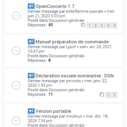
OpenConcerto 1.7
Dernier message par
belleflamme pascale
«
mer.
juin 21, 2023 5:03 pm
Posté dans
Discussion générale
Réponses :
45
1
2
3
4
5
Manuel préparation de commande
Dernier message par
Lypof
«
sam. avr. 24, 2021
10:47 pm
Posté dans
Discussion générale
Réponses :
8
Déclaration sociale nominative : DSN
Dernier message par
percoda
«
mer. janv. 22,
2020 1:43 pm
Posté dans
Discussion générale
Réponses :
11
1
2
Version portable
Dernier message par
meclinux
«
mer. déc. 18,
2024 7:54 pm
Posté dans
Discussion générale