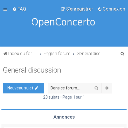
FAQ
S’enregistrer
Connexion
R
Index du forum
English forum
General discussion
e
General discussion
c
h
e
Rechercher
Recherch
Nouveau sujet
r
23 sujets • Page
1
sur
1
c
h
Annonces
e
r