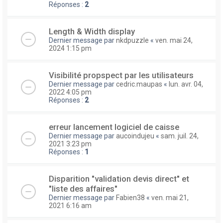
Réponses :
2
Length & Width display
Dernier message par
nkdpuzzle
«
ven. mai 24,
2024 1:15 pm
Visibilité propspect par les utilisateurs
Dernier message par
cedric.maupas
«
lun. avr. 04,
2022 4:05 pm
Réponses :
2
erreur lancement logiciel de caisse
Dernier message par
aucoindujeu
«
sam. juil. 24,
2021 3:23 pm
Réponses :
1
Disparition "validation devis direct" et
"liste des affaires"
Dernier message par
Fabien38
«
ven. mai 21,
2021 6:16 am