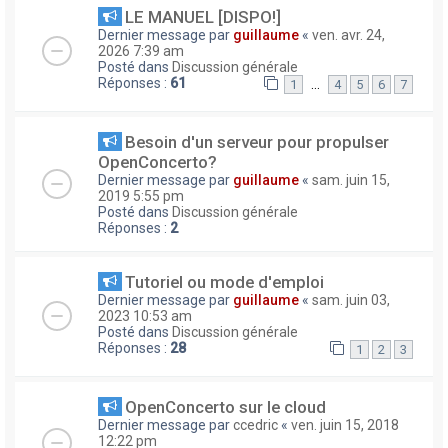
LE MANUEL [DISPO!]
Dernier message par
guillaume
«
ven. avr. 24,
2026 7:39 am
Posté dans
Discussion générale
Réponses :
61
…
1
4
5
6
7
Besoin d'un serveur pour propulser
OpenConcerto?
Dernier message par
guillaume
«
sam. juin 15,
2019 5:55 pm
Posté dans
Discussion générale
Réponses :
2
Tutoriel ou mode d'emploi
Dernier message par
guillaume
«
sam. juin 03,
2023 10:53 am
Posté dans
Discussion générale
Réponses :
28
1
2
3
OpenConcerto sur le cloud
Dernier message par
ccedric
«
ven. juin 15, 2018
12:22 pm