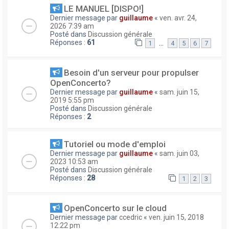
LE MANUEL [DISPO!]
Dernier message par
guillaume
«
ven. avr. 24,
2026 7:39 am
Posté dans
Discussion générale
Réponses :
61
…
1
4
5
6
7
Besoin d'un serveur pour propulser
OpenConcerto?
Dernier message par
guillaume
«
sam. juin 15,
2019 5:55 pm
Posté dans
Discussion générale
Réponses :
2
Tutoriel ou mode d'emploi
Dernier message par
guillaume
«
sam. juin 03,
2023 10:53 am
Posté dans
Discussion générale
Réponses :
28
1
2
3
OpenConcerto sur le cloud
Dernier message par
ccedric
«
ven. juin 15, 2018
12:22 pm