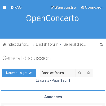
FAQ
S’enregistrer
Connexion
R
Index du forum
English forum
General discussion
e
General discussion
c
h
e
Rechercher
Recherch
Nouveau sujet
r
23 sujets • Page
1
sur
1
c
h
Annonces
e
r