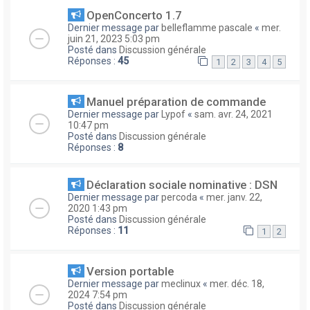
OpenConcerto 1.7
Dernier message par
belleflamme pascale
«
mer.
juin 21, 2023 5:03 pm
Posté dans
Discussion générale
Réponses :
45
1
2
3
4
5
Manuel préparation de commande
Dernier message par
Lypof
«
sam. avr. 24, 2021
10:47 pm
Posté dans
Discussion générale
Réponses :
8
Déclaration sociale nominative : DSN
Dernier message par
percoda
«
mer. janv. 22,
2020 1:43 pm
Posté dans
Discussion générale
Réponses :
11
1
2
Version portable
Dernier message par
meclinux
«
mer. déc. 18,
2024 7:54 pm
Posté dans
Discussion générale