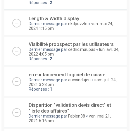
Réponses :
2
Length & Width display
Dernier message par
nkdpuzzle
«
ven. mai 24,
2024 1:15 pm
Visibilité propspect par les utilisateurs
Dernier message par
cedric.maupas
«
lun. avr. 04,
2022 4:05 pm
Réponses :
2
erreur lancement logiciel de caisse
Dernier message par
aucoindujeu
«
sam. juil. 24,
2021 3:23 pm
Réponses :
1
Disparition "validation devis direct" et
"liste des affaires"
Dernier message par
Fabien38
«
ven. mai 21,
2021 6:16 am