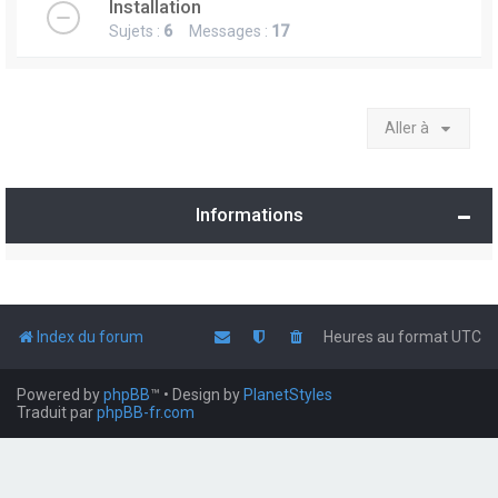
Installation
Sujets :
6
Messages :
17
Aller à
Informations
Index du forum
Heures au format
UTC
Powered by
phpBB
™
• Design by
PlanetStyles
Traduit par
phpBB-fr.com