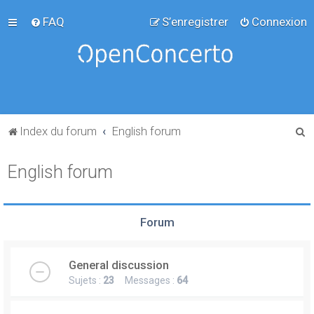
FAQ
S’enregistrer
Connexion
R
Index du forum
English forum
e
English forum
c
h
e
Forum
r
c
General discussion
h
Sujets :
23
Messages :
64
e
r