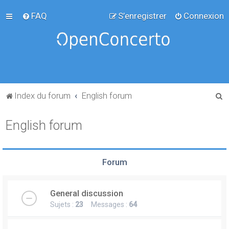
FAQ
S’enregistrer
Connexion
R
Index du forum
English forum
e
English forum
c
h
e
Forum
r
c
General discussion
h
Sujets :
23
Messages :
64
e
r