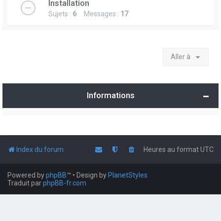
Installation
Sujets :
6
Messages :
17
Aller à
Informations
Index du forum
Heures au format
UTC
Powered by
phpBB
™
• Design by
PlanetStyles
Traduit par
phpBB-fr.com