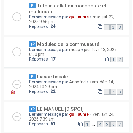
Tuto installation monoposte et
multiposte
Dernier message par
guillaume
«
mar. juil. 22,
2025 9:56 pm
Réponses :
24
1
2
3
Modules de la communauté
Dernier message par
meap
«
jeu. févr. 13, 2025
6:50 pm
Réponses :
17
1
2
Liasse fiscale
Dernier message par
Annefnd
«
sam. déc. 14,
2024 10:29 pm
Réponses :
22
1
2
3
LE MANUEL [DISPO!]
Dernier message par
guillaume
«
ven. avr. 24,
2026 7:39 am
Réponses :
61
…
1
4
5
6
7