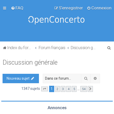
FAQ
S’enregistrer
Connexion
R
Index du forum
Forum français
Discussion générale
e
Discussion générale
c
h
e
Rechercher
Recherch
Nouveau sujet
r
1347 sujets
1
…
2
3
4
5
54
Page
1
sur
54
Suivante
c
h
e
Annonces
r