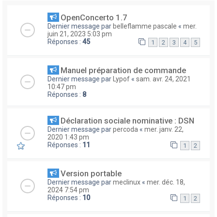
OpenConcerto 1.7
Dernier message par
belleflamme pascale
«
mer.
juin 21, 2023 5:03 pm
Réponses :
45
1
2
3
4
5
Manuel préparation de commande
Dernier message par
Lypof
«
sam. avr. 24, 2021
10:47 pm
Réponses :
8
Déclaration sociale nominative : DSN
Dernier message par
percoda
«
mer. janv. 22,
2020 1:43 pm
Réponses :
11
1
2
Version portable
Dernier message par
meclinux
«
mer. déc. 18,
2024 7:54 pm
Réponses :
10
1
2