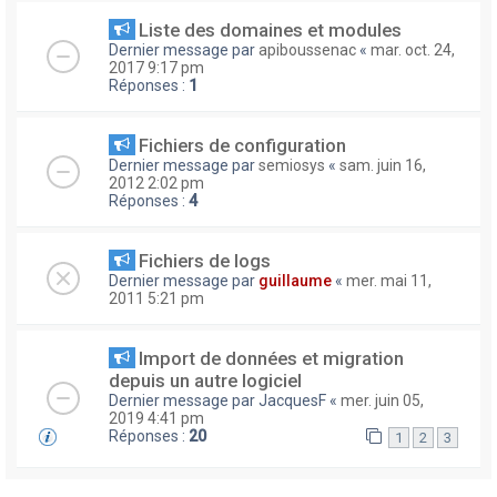
Liste des domaines et modules
Dernier message par
apiboussenac
«
mar. oct. 24,
2017 9:17 pm
Réponses :
1
Fichiers de configuration
Dernier message par
semiosys
«
sam. juin 16,
2012 2:02 pm
Réponses :
4
Fichiers de logs
Dernier message par
guillaume
«
mer. mai 11,
2011 5:21 pm
Import de données et migration
depuis un autre logiciel
Dernier message par
JacquesF
«
mer. juin 05,
2019 4:41 pm
Réponses :
20
1
2
3