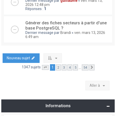
Dernier message par
guillaume
«
ven. mars 13,
2026 12:48 pm
Réponses :
1
Générer des fiches secteurs à partir d'une
base PostgreSQL ?
Dernier message par
Brandi
«
ven. mars 13, 2026
6:49 am
Nouveau sujet
1347 sujets
1
…
2
3
4
5
54
Page
1
sur
54
Suivante
Aller à
Informations