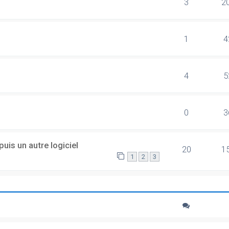
3
2
1
4
4
5
0
3
uis un autre logiciel
20
1
1
2
3