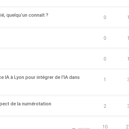
rié, quelqu’un connaît ?
0
0
0
 IA à Lyon pour intégrer de l'IA dans
1
spect de la numérotation
2
10
2