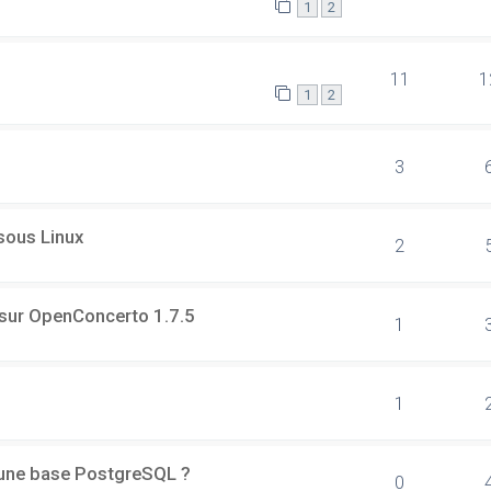
1
2
11
1
1
2
3
 sous Linux
2
 sur OpenConcerto 1.7.5
1
1
d'une base PostgreSQL ?
0