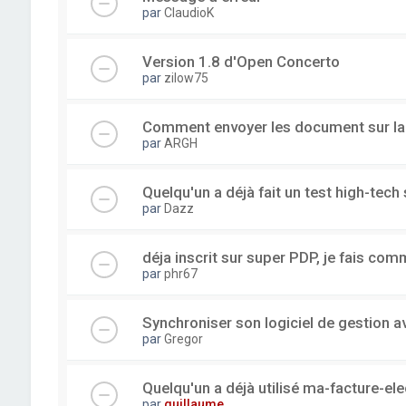
par
ClaudioK
Version 1.8 d'Open Concerto
par
zilow75
Comment envoyer les document sur l
par
ARGH
Quelqu'un a déjà fait un test high-tec
par
Dazz
déja inscrit sur super PDP, je fais com
par
phr67
Synchroniser son logiciel de gestion a
par
Gregor
Quelqu'un a déjà utilisé ma-facture-el
par
guillaume