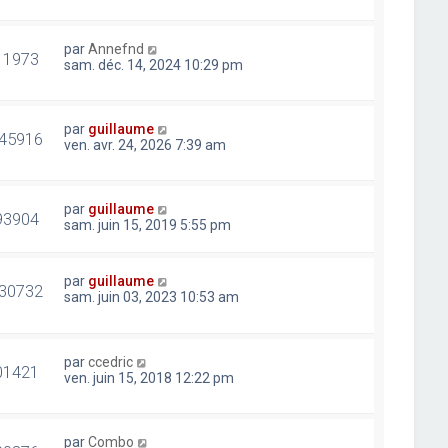
par
Annefnd
11973
sam. déc. 14, 2024 10:29 pm
par
guillaume
45916
ven. avr. 24, 2026 7:39 am
par
guillaume
93904
sam. juin 15, 2019 5:55 pm
par
guillaume
30732
sam. juin 03, 2023 10:53 am
par
ccedric
01421
ven. juin 15, 2018 12:22 pm
par
Combo