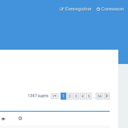
S’enregistrer
Connexion
1347 sujets
1
…
2
3
4
5
54
Page
1
sur
54
Suivante