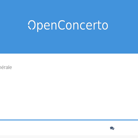
nérale
cher
echerche avancée