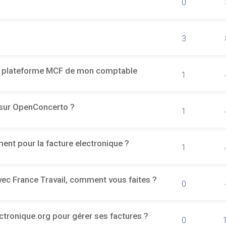
0
3
a plateforme MCF de mon comptable
1
h sur OpenConcerto ?
1
ment pour la facture electronique ?
1
vec France Travail, comment vous faites ?
0
ectronique.org pour gérer ses factures ?
0