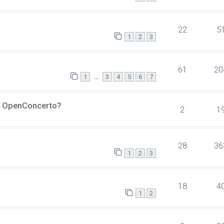
22
5
1
2
3
61
20
…
1
3
4
5
6
7
er OpenConcerto?
2
1
28
36
1
2
3
18
4
1
2