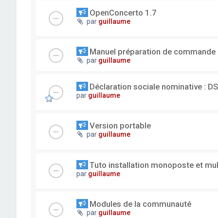
OpenConcerto 1.7
par
guillaume
Manuel préparation de commande
par
guillaume
Déclaration sociale nominative : D
par
guillaume
Version portable
par
guillaume
Tuto installation monoposte et mu
par
guillaume
Modules de la communauté
par
guillaume