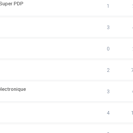
r Super PDP
1
3
0
2
électronique
3
4