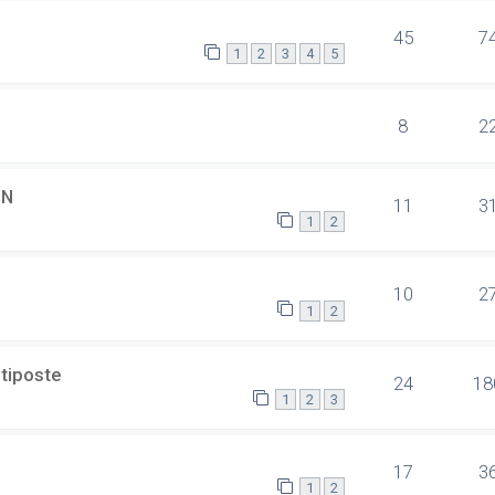
45
7
1
2
3
4
5
8
2
SN
11
3
1
2
10
2
1
2
ltiposte
24
18
1
2
3
17
3
1
2