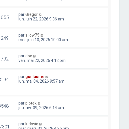
par
Gregor
1055
lun. juin 22, 2026 9:36 am
par
zilow75
1249
mer. juin 10, 2026 10:00 am
par
doc
1792
ven. mai 22, 2026 4:12 pm
par
guillaume
3194
lun. mai 04, 2026 9:57 am
par
plotek
3548
jeu. avr. 09, 2026 6:14 am
par
ludovic
7301
mar. mars 31, 2026 4:25 pm