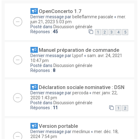
OpenConcerto 1.7
Dernier message par
belleflamme pascale
«
mer.
juin 21, 2023 5:03 pm
Posté dans
Discussion générale
Réponses :
45
1
2
3
4
5
Manuel préparation de commande
Dernier message par
Lypof
«
sam. avr. 24, 2021
10:47 pm
Posté dans
Discussion générale
Réponses :
8
Déclaration sociale nominative : DSN
Dernier message par
percoda
«
mer. janv. 22,
2020 1:43 pm
Posté dans
Discussion générale
Réponses :
11
1
2
Version portable
Dernier message par
meclinux
«
mer. déc. 18,
2024 7:54 pm