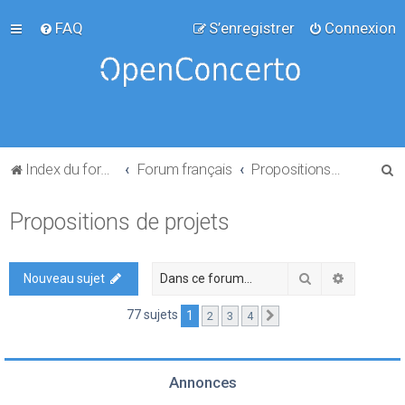
FAQ
S’enregistrer
Connexion
R
Index du forum
Forum français
Propositions de projets
e
Propositions de projets
c
h
e
Rechercher
Recherch
Nouveau sujet
r
77 sujets
1
2
3
4
Suivante
c
h
e
Annonces
r