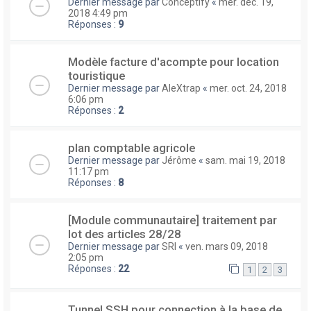
Dernier message par
Conceptify
«
mer. déc. 19,
2018 4:49 pm
Réponses :
9
Modèle facture d'acompte pour location
touristique
Dernier message par
AleXtrap
«
mer. oct. 24, 2018
6:06 pm
Réponses :
2
plan comptable agricole
Dernier message par
Jérôme
«
sam. mai 19, 2018
11:17 pm
Réponses :
8
[Module communautaire] traitement par
lot des articles 28/28
Dernier message par
SRI
«
ven. mars 09, 2018
2:05 pm
Réponses :
22
1
2
3
Tunnel SSH pour connection à la base de