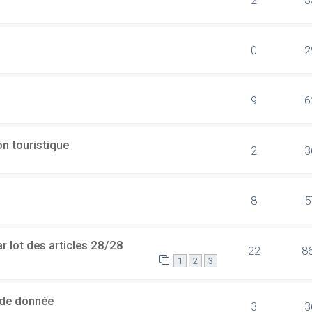
0
2
9
6
n touristique
2
3
8
5
 lot des articles 28/28
22
8
1
2
3
 de donnée
3
3