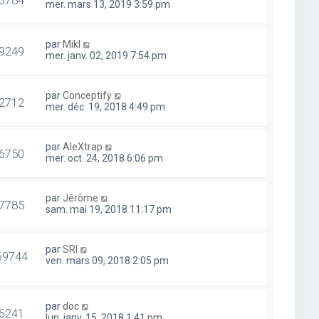
mer. mars 13, 2019 3:59 pm
par
Mikl
9249
mer. janv. 02, 2019 7:54 pm
par
Conceptify
2712
mer. déc. 19, 2018 4:49 pm
par
AleXtrap
6750
mer. oct. 24, 2018 6:06 pm
par
Jérôme
7785
sam. mai 19, 2018 11:17 pm
par
SRI
69744
ven. mars 09, 2018 2:05 pm
par
doc
6241
lun. janv. 15, 2018 1:41 pm