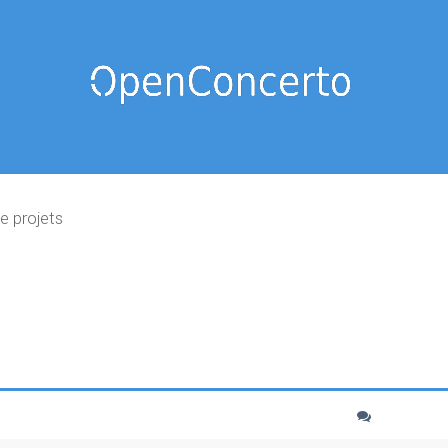
e projets
cher
echerche avancée