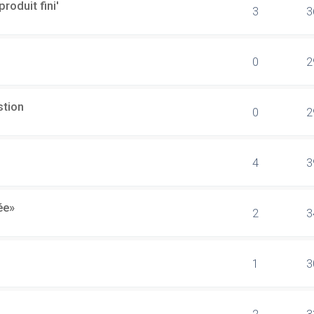
produit fini'
3
3
0
2
stion
0
2
4
3
ée»
2
3
1
3
2
3