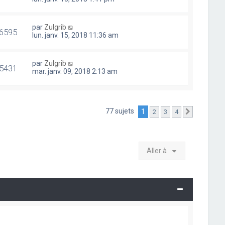
par
Zulgrib
6595
lun. janv. 15, 2018 11:36 am
par
Zulgrib
5431
mar. janv. 09, 2018 2:13 am
77 sujets
1
2
3
4
Suivante
Aller à