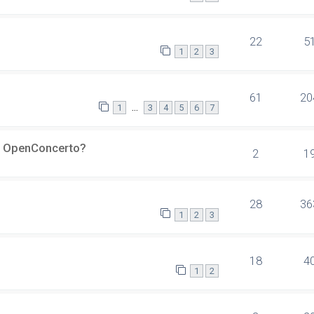
22
5
1
2
3
61
20
…
1
3
4
5
6
7
er OpenConcerto?
2
1
28
36
1
2
3
18
4
1
2