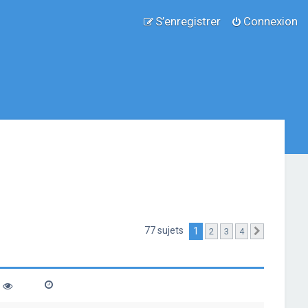
S’enregistrer
Connexion
77 sujets
1
2
3
4
Suivante