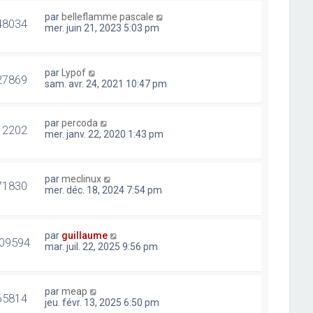
par
belleflamme pascale
48034
mer. juin 21, 2023 5:03 pm
par
Lypof
27869
sam. avr. 24, 2021 10:47 pm
par
percoda
12202
mer. janv. 22, 2020 1:43 pm
par
meclinux
71830
mer. déc. 18, 2024 7:54 pm
par
guillaume
09594
mar. juil. 22, 2025 9:56 pm
par
meap
65814
jeu. févr. 13, 2025 6:50 pm