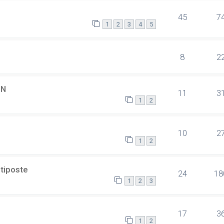
45
7
1
2
3
4
5
8
2
SN
11
3
1
2
10
2
1
2
ltiposte
24
18
1
2
3
17
3
1
2