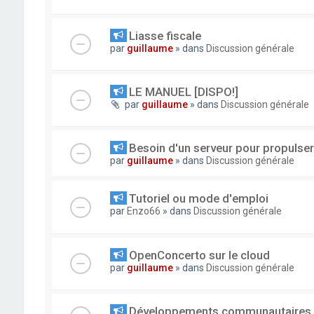
Liasse fiscale
par
guillaume
» dans
Discussion générale
LE MANUEL [DISPO!]
par
guillaume
» dans
Discussion générale
Besoin d'un serveur pour propuls
par
guillaume
» dans
Discussion générale
Tutoriel ou mode d'emploi
par
Enzo66
» dans
Discussion générale
OpenConcerto sur le cloud
par
guillaume
» dans
Discussion générale
Développements communautaires