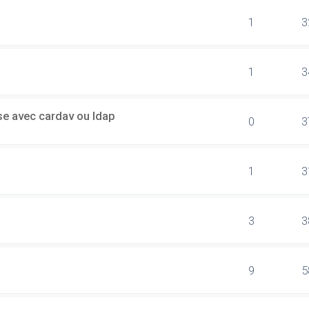
1
3
1
3
sse avec cardav ou ldap
0
3
1
3
3
3
9
5