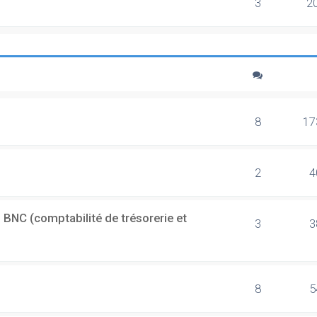
3
2
8
17
2
4
 BNC (comptabilité de trésorerie et
3
3
8
5