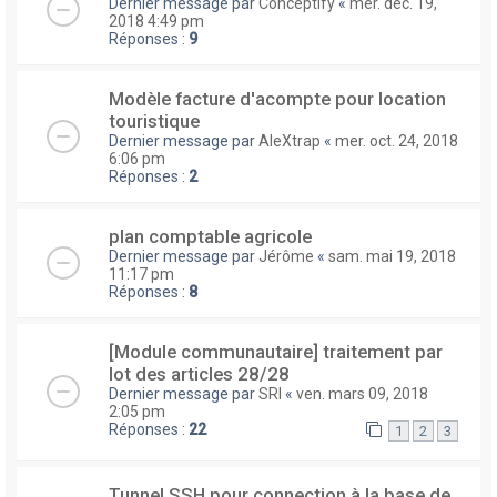
Dernier message par
Conceptify
«
mer. déc. 19,
2018 4:49 pm
Réponses :
9
Modèle facture d'acompte pour location
touristique
Dernier message par
AleXtrap
«
mer. oct. 24, 2018
6:06 pm
Réponses :
2
plan comptable agricole
Dernier message par
Jérôme
«
sam. mai 19, 2018
11:17 pm
Réponses :
8
[Module communautaire] traitement par
lot des articles 28/28
Dernier message par
SRI
«
ven. mars 09, 2018
2:05 pm
Réponses :
22
1
2
3
Tunnel SSH pour connection à la base de