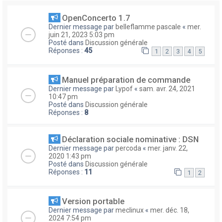
OpenConcerto 1.7
Dernier message par
belleflamme pascale
«
mer.
juin 21, 2023 5:03 pm
Posté dans
Discussion générale
Réponses :
45
1
2
3
4
5
Manuel préparation de commande
Dernier message par
Lypof
«
sam. avr. 24, 2021
10:47 pm
Posté dans
Discussion générale
Réponses :
8
Déclaration sociale nominative : DSN
Dernier message par
percoda
«
mer. janv. 22,
2020 1:43 pm
Posté dans
Discussion générale
Réponses :
11
1
2
Version portable
Dernier message par
meclinux
«
mer. déc. 18,
2024 7:54 pm