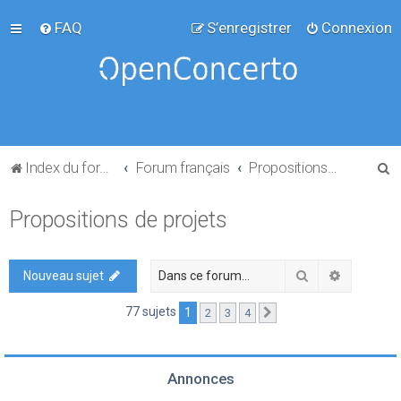
FAQ
S’enregistrer
Connexion
R
Index du forum
Forum français
Propositions de projets
e
Propositions de projets
c
h
e
Rechercher
Recherch
Nouveau sujet
r
77 sujets
1
2
3
4
Suivante
c
h
e
Annonces
r