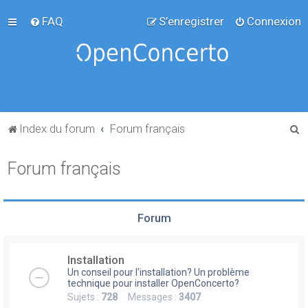
FAQ
S’enregistrer
Connexion
R
Index du forum
Forum français
e
Forum français
c
h
e
Forum
r
c
Installation
h
Un conseil pour l'installation? Un problème
e
technique pour installer OpenConcerto?
Sujets :
728
Messages :
3407
r