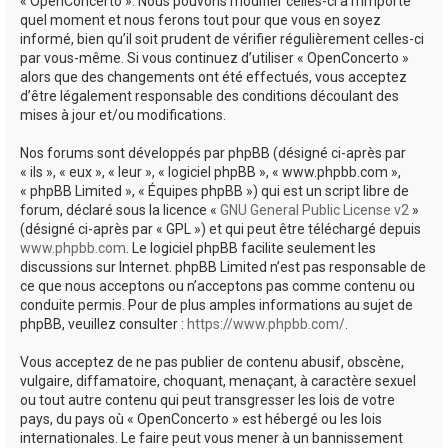
« OpenConcerto ». Nous pouvons modifier celles-ci à n’importe
quel moment et nous ferons tout pour que vous en soyez
informé, bien qu’il soit prudent de vérifier régulièrement celles-ci
par vous-même. Si vous continuez d’utiliser « OpenConcerto »
alors que des changements ont été effectués, vous acceptez
d’être légalement responsable des conditions découlant des
mises à jour et/ou modifications.
Nos forums sont développés par phpBB (désigné ci-après par
« ils », « eux », « leur », « logiciel phpBB », « www.phpbb.com »,
« phpBB Limited », « Équipes phpBB ») qui est un script libre de
forum, déclaré sous la licence «
GNU General Public License v2
»
(désigné ci-après par « GPL ») et qui peut être téléchargé depuis
www.phpbb.com
. Le logiciel phpBB facilite seulement les
discussions sur Internet. phpBB Limited n’est pas responsable de
ce que nous acceptons ou n’acceptons pas comme contenu ou
conduite permis. Pour de plus amples informations au sujet de
phpBB, veuillez consulter :
https://www.phpbb.com/
.
Vous acceptez de ne pas publier de contenu abusif, obscène,
vulgaire, diffamatoire, choquant, menaçant, à caractère sexuel
ou tout autre contenu qui peut transgresser les lois de votre
pays, du pays où « OpenConcerto » est hébergé ou les lois
internationales. Le faire peut vous mener à un bannissement