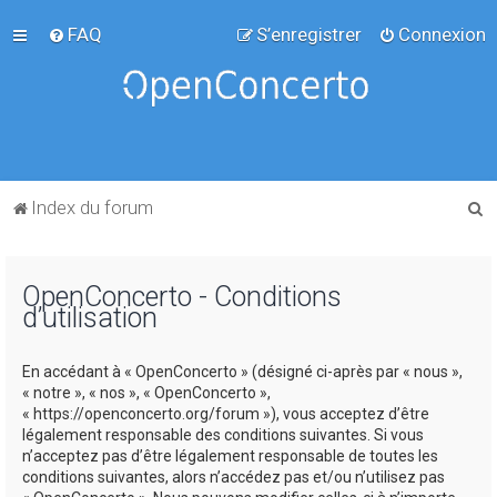
FAQ
S’enregistrer
Connexion
R
Index du forum
e
c
OpenConcerto - Conditions
h
d’utilisation
e
r
En accédant à « OpenConcerto » (désigné ci-après par « nous »,
c
« notre », « nos », « OpenConcerto »,
« https://openconcerto.org/forum »), vous acceptez d’être
h
légalement responsable des conditions suivantes. Si vous
e
n’acceptez pas d’être légalement responsable de toutes les
conditions suivantes, alors n’accédez pas et/ou n’utilisez pas
r