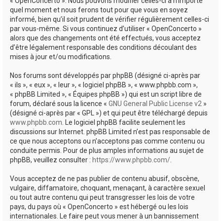
« OpenConcerto ». Nous pouvons modifier celles-ci à n’importe
quel moment et nous ferons tout pour que vous en soyez
informé, bien qu’il soit prudent de vérifier régulièrement celles-ci
par vous-même. Si vous continuez d’utiliser « OpenConcerto »
alors que des changements ont été effectués, vous acceptez
d’être légalement responsable des conditions découlant des
mises à jour et/ou modifications.
Nos forums sont développés par phpBB (désigné ci-après par
« ils », « eux », « leur », « logiciel phpBB », « www.phpbb.com »,
« phpBB Limited », « Équipes phpBB ») qui est un script libre de
forum, déclaré sous la licence «
GNU General Public License v2
»
(désigné ci-après par « GPL ») et qui peut être téléchargé depuis
www.phpbb.com
. Le logiciel phpBB facilite seulement les
discussions sur Internet. phpBB Limited n’est pas responsable de
ce que nous acceptons ou n’acceptons pas comme contenu ou
conduite permis. Pour de plus amples informations au sujet de
phpBB, veuillez consulter :
https://www.phpbb.com/
.
Vous acceptez de ne pas publier de contenu abusif, obscène,
vulgaire, diffamatoire, choquant, menaçant, à caractère sexuel
ou tout autre contenu qui peut transgresser les lois de votre
pays, du pays où « OpenConcerto » est hébergé ou les lois
internationales. Le faire peut vous mener à un bannissement