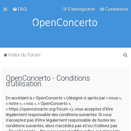
FAQ
S’enregistrer
Connexion
R
Index du forum
e
c
OpenConcerto - Conditions
h
d’utilisation
e
r
En accédant à « OpenConcerto » (désigné ci-après par « nous »,
c
« notre », « nos », « OpenConcerto »,
« https://openconcerto.org/forum »), vous acceptez d’être
h
légalement responsable des conditions suivantes. Si vous
e
n’acceptez pas d’être légalement responsable de toutes les
conditions suivantes, alors n’accédez pas et/ou n’utilisez pas
r