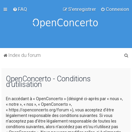
FAQ
S’enregistrer
Connexion
R
Index du forum
e
c
OpenConcerto - Conditions
h
d’utilisation
e
r
En accédant à « OpenConcerto » (désigné ci-après par « nous »,
c
« notre », « nos », « OpenConcerto »,
« https://openconcerto.org/forum »), vous acceptez d’être
h
légalement responsable des conditions suivantes. Si vous
e
n’acceptez pas d’être légalement responsable de toutes les
conditions suivantes, alors n’accédez pas et/ou n’utilisez pas
r