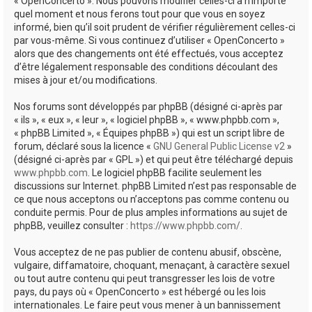
« OpenConcerto ». Nous pouvons modifier celles-ci à n’importe
quel moment et nous ferons tout pour que vous en soyez
informé, bien qu’il soit prudent de vérifier régulièrement celles-ci
par vous-même. Si vous continuez d’utiliser « OpenConcerto »
alors que des changements ont été effectués, vous acceptez
d’être légalement responsable des conditions découlant des
mises à jour et/ou modifications.
Nos forums sont développés par phpBB (désigné ci-après par
« ils », « eux », « leur », « logiciel phpBB », « www.phpbb.com »,
« phpBB Limited », « Équipes phpBB ») qui est un script libre de
forum, déclaré sous la licence «
GNU General Public License v2
»
(désigné ci-après par « GPL ») et qui peut être téléchargé depuis
www.phpbb.com
. Le logiciel phpBB facilite seulement les
discussions sur Internet. phpBB Limited n’est pas responsable de
ce que nous acceptons ou n’acceptons pas comme contenu ou
conduite permis. Pour de plus amples informations au sujet de
phpBB, veuillez consulter :
https://www.phpbb.com/
.
Vous acceptez de ne pas publier de contenu abusif, obscène,
vulgaire, diffamatoire, choquant, menaçant, à caractère sexuel
ou tout autre contenu qui peut transgresser les lois de votre
pays, du pays où « OpenConcerto » est hébergé ou les lois
internationales. Le faire peut vous mener à un bannissement