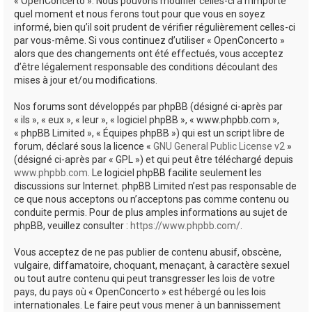
« OpenConcerto ». Nous pouvons modifier celles-ci à n’importe
quel moment et nous ferons tout pour que vous en soyez
informé, bien qu’il soit prudent de vérifier régulièrement celles-ci
par vous-même. Si vous continuez d’utiliser « OpenConcerto »
alors que des changements ont été effectués, vous acceptez
d’être légalement responsable des conditions découlant des
mises à jour et/ou modifications.
Nos forums sont développés par phpBB (désigné ci-après par
« ils », « eux », « leur », « logiciel phpBB », « www.phpbb.com »,
« phpBB Limited », « Équipes phpBB ») qui est un script libre de
forum, déclaré sous la licence «
GNU General Public License v2
»
(désigné ci-après par « GPL ») et qui peut être téléchargé depuis
www.phpbb.com
. Le logiciel phpBB facilite seulement les
discussions sur Internet. phpBB Limited n’est pas responsable de
ce que nous acceptons ou n’acceptons pas comme contenu ou
conduite permis. Pour de plus amples informations au sujet de
phpBB, veuillez consulter :
https://www.phpbb.com/
.
Vous acceptez de ne pas publier de contenu abusif, obscène,
vulgaire, diffamatoire, choquant, menaçant, à caractère sexuel
ou tout autre contenu qui peut transgresser les lois de votre
pays, du pays où « OpenConcerto » est hébergé ou les lois
internationales. Le faire peut vous mener à un bannissement