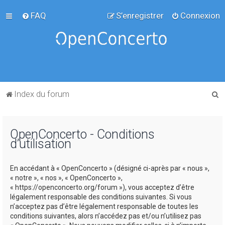
FAQ
S’enregistrer
Connexion
R
Index du forum
e
c
OpenConcerto - Conditions
h
d’utilisation
e
r
En accédant à « OpenConcerto » (désigné ci-après par « nous »,
c
« notre », « nos », « OpenConcerto »,
« https://openconcerto.org/forum »), vous acceptez d’être
h
légalement responsable des conditions suivantes. Si vous
e
n’acceptez pas d’être légalement responsable de toutes les
conditions suivantes, alors n’accédez pas et/ou n’utilisez pas
r