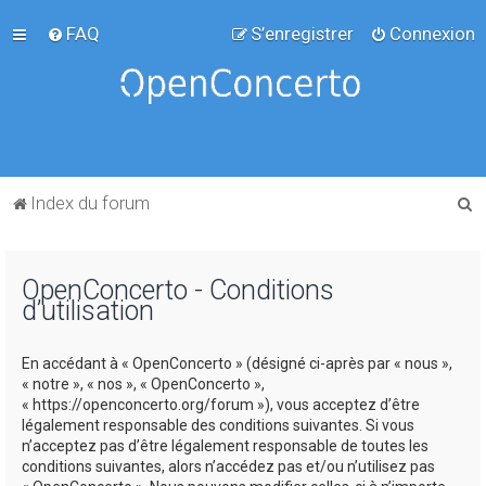
FAQ
S’enregistrer
Connexion
R
Index du forum
e
c
OpenConcerto - Conditions
h
d’utilisation
e
r
En accédant à « OpenConcerto » (désigné ci-après par « nous »,
c
« notre », « nos », « OpenConcerto »,
« https://openconcerto.org/forum »), vous acceptez d’être
h
légalement responsable des conditions suivantes. Si vous
e
n’acceptez pas d’être légalement responsable de toutes les
conditions suivantes, alors n’accédez pas et/ou n’utilisez pas
r