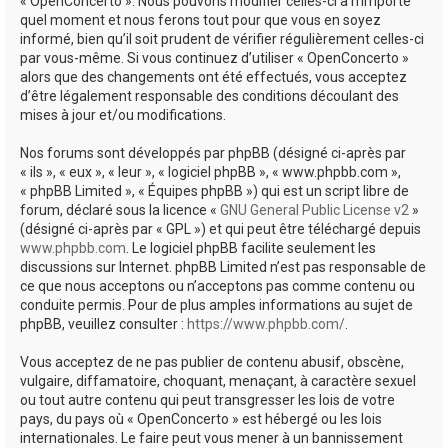
« OpenConcerto ». Nous pouvons modifier celles-ci à n’importe
quel moment et nous ferons tout pour que vous en soyez
informé, bien qu’il soit prudent de vérifier régulièrement celles-ci
par vous-même. Si vous continuez d’utiliser « OpenConcerto »
alors que des changements ont été effectués, vous acceptez
d’être légalement responsable des conditions découlant des
mises à jour et/ou modifications.
Nos forums sont développés par phpBB (désigné ci-après par
« ils », « eux », « leur », « logiciel phpBB », « www.phpbb.com »,
« phpBB Limited », « Équipes phpBB ») qui est un script libre de
forum, déclaré sous la licence «
GNU General Public License v2
»
(désigné ci-après par « GPL ») et qui peut être téléchargé depuis
www.phpbb.com
. Le logiciel phpBB facilite seulement les
discussions sur Internet. phpBB Limited n’est pas responsable de
ce que nous acceptons ou n’acceptons pas comme contenu ou
conduite permis. Pour de plus amples informations au sujet de
phpBB, veuillez consulter :
https://www.phpbb.com/
.
Vous acceptez de ne pas publier de contenu abusif, obscène,
vulgaire, diffamatoire, choquant, menaçant, à caractère sexuel
ou tout autre contenu qui peut transgresser les lois de votre
pays, du pays où « OpenConcerto » est hébergé ou les lois
internationales. Le faire peut vous mener à un bannissement