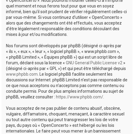
« OpenConcerto ». Nous pouvons modifier celles-ci à n’importe
quel moment et nous ferons tout pour que vous en soyez
informé, bien qu’il soit prudent de vérifier régulièrement celles-ci
par vous-même. Si vous continuez d’utiliser « OpenConcerto »
alors que des changements ont été effectués, vous acceptez
d’être légalement responsable des conditions découlant des
mises à jour et/ou modifications.
Nos forums sont développés par phpBB (désigné ci-après par
« ils », « eux », « leur », « logiciel phpBB », « www.phpbb.com »,
« phpBB Limited », « Équipes phpBB ») qui est un script libre de
forum, déclaré sous la licence «
GNU General Public License v2
»
(désigné ci-après par « GPL ») et qui peut être téléchargé depuis
www.phpbb.com
. Le logiciel phpBB facilite seulement les
discussions sur Internet. phpBB Limited n’est pas responsable de
ce que nous acceptons ou n’acceptons pas comme contenu ou
conduite permis. Pour de plus amples informations au sujet de
phpBB, veuillez consulter :
https://www.phpbb.com/
.
Vous acceptez de ne pas publier de contenu abusif, obscène,
vulgaire, diffamatoire, choquant, menaçant, à caractère sexuel
ou tout autre contenu qui peut transgresser les lois de votre
pays, du pays où « OpenConcerto » est hébergé ou les lois
internationales. Le faire peut vous mener à un bannissement