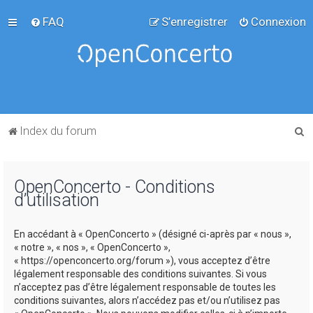
FAQ
S’enregistrer
Connexion
R
Index du forum
e
c
OpenConcerto - Conditions
h
d’utilisation
e
r
En accédant à « OpenConcerto » (désigné ci-après par « nous »,
c
« notre », « nos », « OpenConcerto »,
« https://openconcerto.org/forum »), vous acceptez d’être
h
légalement responsable des conditions suivantes. Si vous
e
n’acceptez pas d’être légalement responsable de toutes les
conditions suivantes, alors n’accédez pas et/ou n’utilisez pas
r