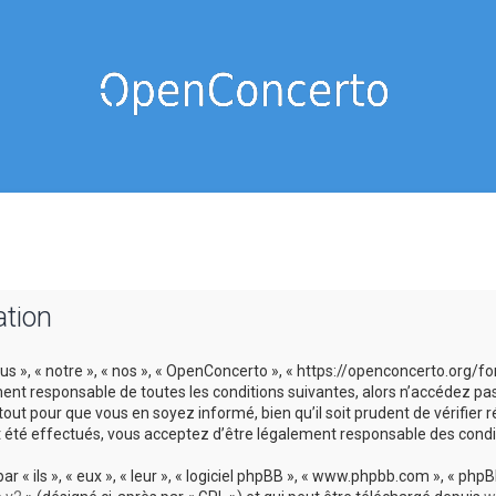
ation
s », « notre », « nos », « OpenConcerto », « https://openconcerto.org/
ment responsable de toutes les conditions suivantes, alors n’accédez pa
tout pour que vous en soyez informé, bien qu’il soit prudent de vérifier
 été effectués, vous acceptez d’être légalement responsable des condit
 ils », « eux », « leur », « logiciel phpBB », « www.phpbb.com », « phpBB