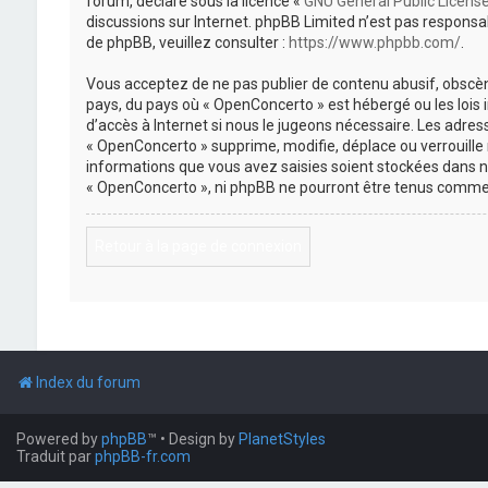
forum, déclaré sous la licence «
GNU General Public Licens
discussions sur Internet. phpBB Limited n’est pas respon
de phpBB, veuillez consulter :
https://www.phpbb.com/
.
Vous acceptez de ne pas publier de contenu abusif, obscène
pays, du pays où « OpenConcerto » est hébergé ou les lois
d’accès à Internet si nous le jugeons nécessaire. Les adr
« OpenConcerto » supprime, modifie, déplace ou verrouille
informations que vous avez saisies soient stockées dans n
« OpenConcerto », ni phpBB ne pourront être tenus comme 
Retour à la page de connexion
Index du forum
Powered by
phpBB
™
• Design by
PlanetStyles
Traduit par
phpBB-fr.com