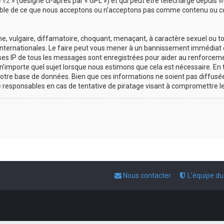
e v2
» (désigné ci-après par « GPL ») et qui peut être téléchargé depuis
w
sable de ce que nous acceptons ou n’acceptons pas comme contenu ou co
, vulgaire, diffamatoire, choquant, menaçant, à caractère sexuel ou tou
 internationales. Le faire peut vous mener à un bannissement immédiat e
esses IP de tous les messages sont enregistrées pour aider au renforce
 n’importe quel sujet lorsque nous estimons que cela est nécessaire. E
otre base de données. Bien que ces informations ne soient pas diffusée
responsables en cas de tentative de piratage visant à compromettre l
Nous contacter
L’équipe d