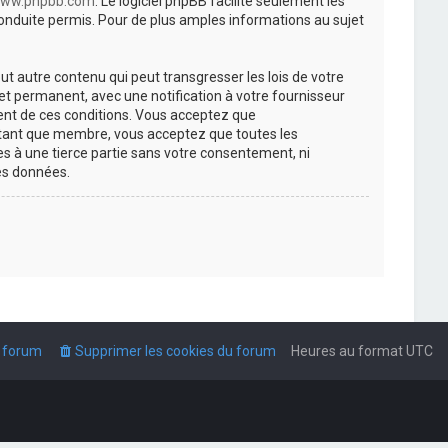
ww.phpbb.com
. Le logiciel phpBB facilite seulement les
nduite permis. Pour de plus amples informations au sujet
t autre contenu qui peut transgresser les lois de votre
t permanent, avec une notification à votre fournisseur
ment de ces conditions. Vous acceptez que
n tant que membre, vous acceptez que toutes les
s à une tierce partie sans votre consentement, ni
es données.
u forum
Supprimer les cookies du forum
Heures au format
UTC