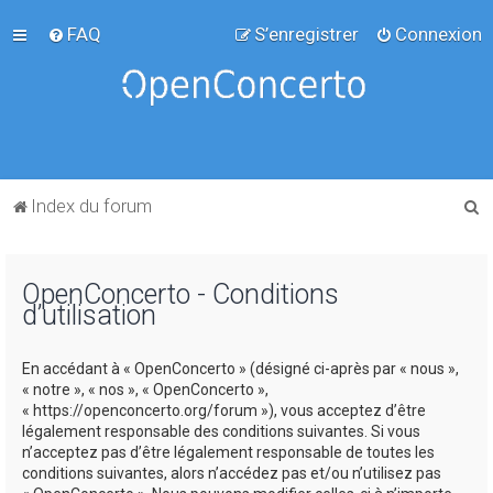
FAQ
S’enregistrer
Connexion
R
Index du forum
e
c
OpenConcerto - Conditions
h
d’utilisation
e
r
En accédant à « OpenConcerto » (désigné ci-après par « nous »,
c
« notre », « nos », « OpenConcerto »,
« https://openconcerto.org/forum »), vous acceptez d’être
h
légalement responsable des conditions suivantes. Si vous
e
n’acceptez pas d’être légalement responsable de toutes les
conditions suivantes, alors n’accédez pas et/ou n’utilisez pas
r