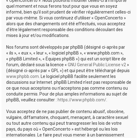
« OpenConcerto ». Nous pouvons modifier celles-ci à n’importe
quel moment et nous ferons tout pour que vous en soyez
informé, bien qu’il soit prudent de vérifier régulièrement celles-ci
par vous-même. Si vous continuez d’utiliser « OpenConcerto »
alors que des changements ont été effectués, vous acceptez
d’être légalement responsable des conditions découlant des
mises à jour et/ou modifications.
Nos forums sont développés par phpBB (désigné ci-après par
« ils », « eux », « leur », « logiciel phpBB », « www.phpbb.com »,
« phpBB Limited », « Équipes phpBB ») qui est un script libre de
forum, déclaré sous la licence «
GNU General Public License v2
»
(désigné ci-après par « GPL ») et qui peut être téléchargé depuis
www.phpbb.com
. Le logiciel phpBB facilite seulement les
discussions sur Internet. phpBB Limited n’est pas responsable de
ce que nous acceptons ou n’acceptons pas comme contenu ou
conduite permis. Pour de plus amples informations au sujet de
phpBB, veuillez consulter :
https://www.phpbb.com/
.
Vous acceptez de ne pas publier de contenu abusif, obscène,
vulgaire, diffamatoire, choquant, menaçant, à caractère sexuel
ou tout autre contenu qui peut transgresser les lois de votre
pays, du pays où « OpenConcerto » est hébergé ou les lois
internationales. Le faire peut vous mener à un bannissement