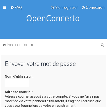
FAQ
S’enregistrer
Connexion
R
Index du forum
e
c
Envoyer votre mot de passe
h
e
Nom d’utilisateur :
r
c
h
Adresse courriel :
Adresse courriel associée à votre compte. Si vous ne l’avez pas
e
modifiée via votre panneau d’utilisateur, il s’agit de l’adresse que
r
vous avez fournie lors de votre enregistrement.