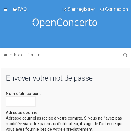
FAQ
S’enregistrer
Connexion
R
Index du forum
e
c
Envoyer votre mot de passe
h
e
Nom d’utilisateur :
r
c
h
Adresse courriel :
Adresse courriel associée à votre compte. Si vous ne l’avez pas
e
modifiée via votre panneau d’utilisateur, il s’agit de l’adresse que
r
vous avez fournie lors de votre enregistrement.