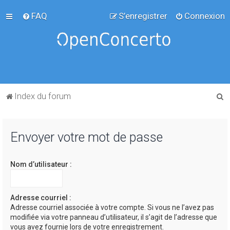
FAQ
S’enregistrer
Connexion
R
Index du forum
e
c
Envoyer votre mot de passe
h
e
Nom d’utilisateur :
r
c
h
Adresse courriel :
Adresse courriel associée à votre compte. Si vous ne l’avez pas
e
modifiée via votre panneau d’utilisateur, il s’agit de l’adresse que
r
vous avez fournie lors de votre enregistrement.