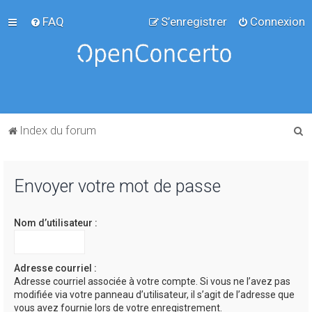
FAQ
S’enregistrer
Connexion
R
Index du forum
e
c
Envoyer votre mot de passe
h
e
Nom d’utilisateur :
r
c
h
Adresse courriel :
Adresse courriel associée à votre compte. Si vous ne l’avez pas
e
modifiée via votre panneau d’utilisateur, il s’agit de l’adresse que
r
vous avez fournie lors de votre enregistrement.