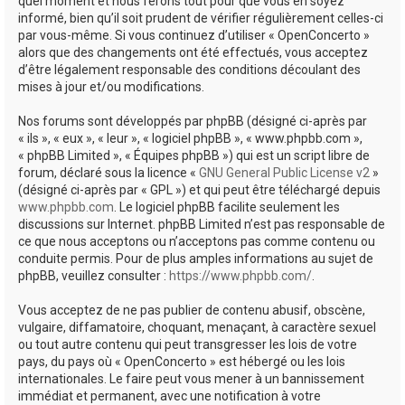
quel moment et nous ferons tout pour que vous en soyez
informé, bien qu’il soit prudent de vérifier régulièrement celles-ci
par vous-même. Si vous continuez d’utiliser « OpenConcerto »
alors que des changements ont été effectués, vous acceptez
d’être légalement responsable des conditions découlant des
mises à jour et/ou modifications.
Nos forums sont développés par phpBB (désigné ci-après par
« ils », « eux », « leur », « logiciel phpBB », « www.phpbb.com »,
« phpBB Limited », « Équipes phpBB ») qui est un script libre de
forum, déclaré sous la licence «
GNU General Public License v2
»
(désigné ci-après par « GPL ») et qui peut être téléchargé depuis
www.phpbb.com
. Le logiciel phpBB facilite seulement les
discussions sur Internet. phpBB Limited n’est pas responsable de
ce que nous acceptons ou n’acceptons pas comme contenu ou
conduite permis. Pour de plus amples informations au sujet de
phpBB, veuillez consulter :
https://www.phpbb.com/
.
Vous acceptez de ne pas publier de contenu abusif, obscène,
vulgaire, diffamatoire, choquant, menaçant, à caractère sexuel
ou tout autre contenu qui peut transgresser les lois de votre
pays, du pays où « OpenConcerto » est hébergé ou les lois
internationales. Le faire peut vous mener à un bannissement
immédiat et permanent, avec une notification à votre