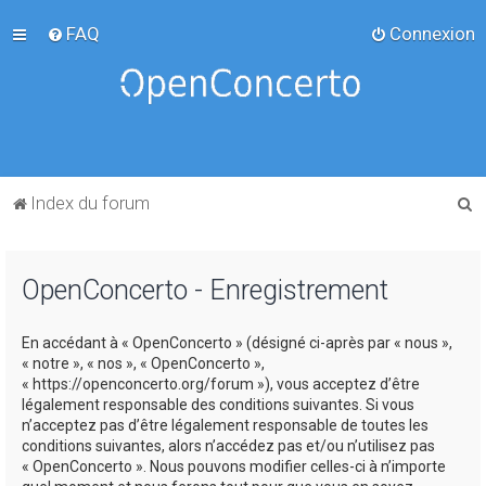
FAQ
Connexion
R
Index du forum
e
c
OpenConcerto - Enregistrement
h
e
En accédant à « OpenConcerto » (désigné ci-après par « nous »,
r
« notre », « nos », « OpenConcerto »,
c
« https://openconcerto.org/forum »), vous acceptez d’être
légalement responsable des conditions suivantes. Si vous
h
n’acceptez pas d’être légalement responsable de toutes les
e
conditions suivantes, alors n’accédez pas et/ou n’utilisez pas
« OpenConcerto ». Nous pouvons modifier celles-ci à n’importe
r