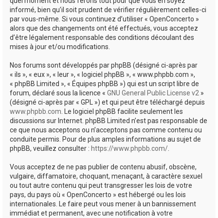
quel moment et nous ferons tout pour que vous en soyez
informé, bien qu’il soit prudent de vérifier régulièrement celles-ci
par vous-même. Si vous continuez d’utiliser « OpenConcerto »
alors que des changements ont été effectués, vous acceptez
d’être légalement responsable des conditions découlant des
mises à jour et/ou modifications.
Nos forums sont développés par phpBB (désigné ci-après par
« ils », « eux », « leur », « logiciel phpBB », « www.phpbb.com »,
« phpBB Limited », « Équipes phpBB ») qui est un script libre de
forum, déclaré sous la licence «
GNU General Public License v2
»
(désigné ci-après par « GPL ») et qui peut être téléchargé depuis
www.phpbb.com
. Le logiciel phpBB facilite seulement les
discussions sur Internet. phpBB Limited n’est pas responsable de
ce que nous acceptons ou n’acceptons pas comme contenu ou
conduite permis. Pour de plus amples informations au sujet de
phpBB, veuillez consulter :
https://www.phpbb.com/
.
Vous acceptez de ne pas publier de contenu abusif, obscène,
vulgaire, diffamatoire, choquant, menaçant, à caractère sexuel
ou tout autre contenu qui peut transgresser les lois de votre
pays, du pays où « OpenConcerto » est hébergé ou les lois
internationales. Le faire peut vous mener à un bannissement
immédiat et permanent, avec une notification à votre