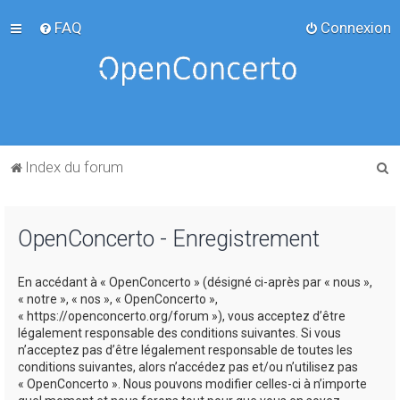
FAQ
Connexion
R
Index du forum
e
c
OpenConcerto - Enregistrement
h
e
En accédant à « OpenConcerto » (désigné ci-après par « nous »,
r
« notre », « nos », « OpenConcerto »,
c
« https://openconcerto.org/forum »), vous acceptez d’être
légalement responsable des conditions suivantes. Si vous
h
n’acceptez pas d’être légalement responsable de toutes les
e
conditions suivantes, alors n’accédez pas et/ou n’utilisez pas
« OpenConcerto ». Nous pouvons modifier celles-ci à n’importe
r