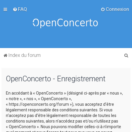
FAQ
Connexion
R
Index du forum
e
c
OpenConcerto - Enregistrement
h
e
En accédant à « OpenConcerto » (désigné ci-après par « nous »,
r
« notre », « nos », « OpenConcerto »,
c
« https://openconcerto.org/forum »), vous acceptez d’être
légalement responsable des conditions suivantes. Si vous
h
n’acceptez pas d’être légalement responsable de toutes les
e
conditions suivantes, alors n’accédez pas et/ou n’utilisez pas
« OpenConcerto ». Nous pouvons modifier celles-ci à n’importe
r