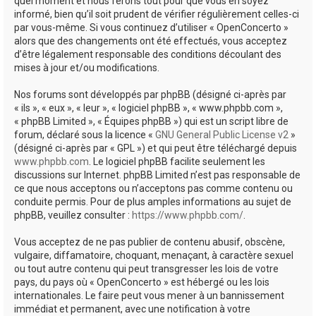
quel moment et nous ferons tout pour que vous en soyez
informé, bien qu’il soit prudent de vérifier régulièrement celles-ci
par vous-même. Si vous continuez d’utiliser « OpenConcerto »
alors que des changements ont été effectués, vous acceptez
d’être légalement responsable des conditions découlant des
mises à jour et/ou modifications.
Nos forums sont développés par phpBB (désigné ci-après par
« ils », « eux », « leur », « logiciel phpBB », « www.phpbb.com »,
« phpBB Limited », « Équipes phpBB ») qui est un script libre de
forum, déclaré sous la licence «
GNU General Public License v2
»
(désigné ci-après par « GPL ») et qui peut être téléchargé depuis
www.phpbb.com
. Le logiciel phpBB facilite seulement les
discussions sur Internet. phpBB Limited n’est pas responsable de
ce que nous acceptons ou n’acceptons pas comme contenu ou
conduite permis. Pour de plus amples informations au sujet de
phpBB, veuillez consulter :
https://www.phpbb.com/
.
Vous acceptez de ne pas publier de contenu abusif, obscène,
vulgaire, diffamatoire, choquant, menaçant, à caractère sexuel
ou tout autre contenu qui peut transgresser les lois de votre
pays, du pays où « OpenConcerto » est hébergé ou les lois
internationales. Le faire peut vous mener à un bannissement
immédiat et permanent, avec une notification à votre