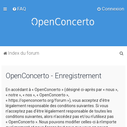
FAQ
Connexion
R
Index du forum
e
c
OpenConcerto - Enregistrement
h
e
En accédant à « OpenConcerto » (désigné ci-après par « nous »,
r
« notre », « nos », « OpenConcerto »,
c
« https://openconcerto.org/forum »), vous acceptez d’être
légalement responsable des conditions suivantes. Si vous
h
n’acceptez pas d’être légalement responsable de toutes les
e
conditions suivantes, alors n’accédez pas et/ou n’utilisez pas
« OpenConcerto ». Nous pouvons modifier celles-ci à n’importe
r