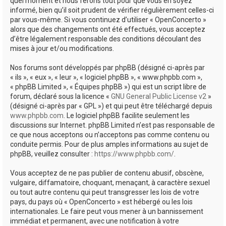
quel moment et nous ferons tout pour que vous en soyez
informé, bien qu’il soit prudent de vérifier régulièrement celles-ci
par vous-même. Si vous continuez d’utiliser « OpenConcerto »
alors que des changements ont été effectués, vous acceptez
d’être légalement responsable des conditions découlant des
mises à jour et/ou modifications.
Nos forums sont développés par phpBB (désigné ci-après par
« ils », « eux », « leur », « logiciel phpBB », « www.phpbb.com »,
« phpBB Limited », « Équipes phpBB ») qui est un script libre de
forum, déclaré sous la licence «
GNU General Public License v2
»
(désigné ci-après par « GPL ») et qui peut être téléchargé depuis
www.phpbb.com
. Le logiciel phpBB facilite seulement les
discussions sur Internet. phpBB Limited n’est pas responsable de
ce que nous acceptons ou n’acceptons pas comme contenu ou
conduite permis. Pour de plus amples informations au sujet de
phpBB, veuillez consulter :
https://www.phpbb.com/
.
Vous acceptez de ne pas publier de contenu abusif, obscène,
vulgaire, diffamatoire, choquant, menaçant, à caractère sexuel
ou tout autre contenu qui peut transgresser les lois de votre
pays, du pays où « OpenConcerto » est hébergé ou les lois
internationales. Le faire peut vous mener à un bannissement
immédiat et permanent, avec une notification à votre