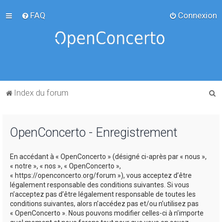
FAQ
Connexion
R
Index du forum
e
c
OpenConcerto - Enregistrement
h
e
En accédant à « OpenConcerto » (désigné ci-après par « nous »,
r
« notre », « nos », « OpenConcerto »,
c
« https://openconcerto.org/forum »), vous acceptez d’être
légalement responsable des conditions suivantes. Si vous
h
n’acceptez pas d’être légalement responsable de toutes les
e
conditions suivantes, alors n’accédez pas et/ou n’utilisez pas
« OpenConcerto ». Nous pouvons modifier celles-ci à n’importe
r