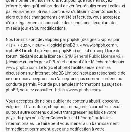
quel moment et nous ferons tout pour que vous en soyez
informé, bien qu’il soit prudent de vérifier régulièrement celles-ci
par vous-même. Si vous continuez d’utiliser « OpenConcerto »
alors que des changements ont été effectués, vous acceptez
d’être légalement responsable des conditions découlant des
mises à jour et/ou modifications.
Nos forums sont développés par phpBB (désigné ci-après par
« ils », « eux », « leur », « logiciel phpBB », « www.phpbb.com »,
« phpBB Limited », « Équipes phpBB ») qui est un script libre de
forum, déclaré sous la licence «
GNU General Public License v2
»
(désigné ci-après par « GPL ») et qui peut être téléchargé depuis
www.phpbb.com
. Le logiciel phpBB facilite seulement les
discussions sur Internet. phpBB Limited n’est pas responsable de
ce que nous acceptons ou n’acceptons pas comme contenu ou
conduite permis. Pour de plus amples informations au sujet de
phpBB, veuillez consulter :
https://www.phpbb.com/
.
Vous acceptez de ne pas publier de contenu abusif, obscène,
vulgaire, diffamatoire, choquant, menaçant, à caractère sexuel
ou tout autre contenu qui peut transgresser les lois de votre
pays, du pays où « OpenConcerto » est hébergé ou les lois
internationales. Le faire peut vous mener à un bannissement
immédiat et permanent, avec une notification à votre