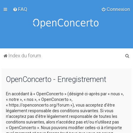
FAQ
Connexion
R
Index du forum
e
c
OpenConcerto - Enregistrement
h
e
En accédant à « OpenConcerto » (désigné ci-après par « nous »,
r
« notre », « nos », « OpenConcerto »,
c
« https://openconcerto.org/forum »), vous acceptez d’être
légalement responsable des conditions suivantes. Si vous
h
n’acceptez pas d’être légalement responsable de toutes les
e
conditions suivantes, alors n’accédez pas et/ou n’utilisez pas
« OpenConcerto ». Nous pouvons modifier celles-ci à n’importe
r