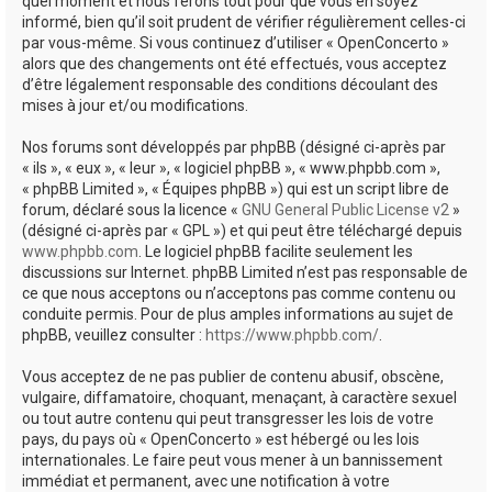
quel moment et nous ferons tout pour que vous en soyez
informé, bien qu’il soit prudent de vérifier régulièrement celles-ci
par vous-même. Si vous continuez d’utiliser « OpenConcerto »
alors que des changements ont été effectués, vous acceptez
d’être légalement responsable des conditions découlant des
mises à jour et/ou modifications.
Nos forums sont développés par phpBB (désigné ci-après par
« ils », « eux », « leur », « logiciel phpBB », « www.phpbb.com »,
« phpBB Limited », « Équipes phpBB ») qui est un script libre de
forum, déclaré sous la licence «
GNU General Public License v2
»
(désigné ci-après par « GPL ») et qui peut être téléchargé depuis
www.phpbb.com
. Le logiciel phpBB facilite seulement les
discussions sur Internet. phpBB Limited n’est pas responsable de
ce que nous acceptons ou n’acceptons pas comme contenu ou
conduite permis. Pour de plus amples informations au sujet de
phpBB, veuillez consulter :
https://www.phpbb.com/
.
Vous acceptez de ne pas publier de contenu abusif, obscène,
vulgaire, diffamatoire, choquant, menaçant, à caractère sexuel
ou tout autre contenu qui peut transgresser les lois de votre
pays, du pays où « OpenConcerto » est hébergé ou les lois
internationales. Le faire peut vous mener à un bannissement
immédiat et permanent, avec une notification à votre