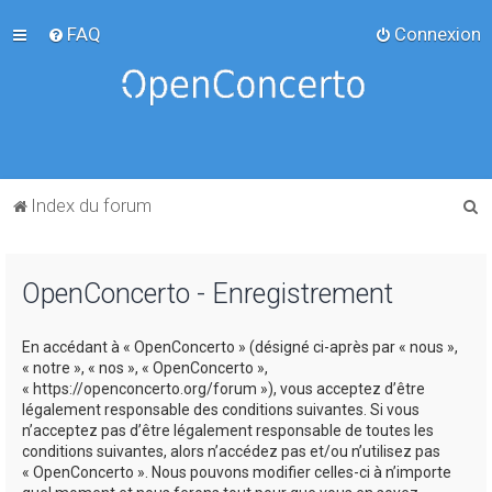
FAQ
Connexion
R
Index du forum
e
c
OpenConcerto - Enregistrement
h
e
En accédant à « OpenConcerto » (désigné ci-après par « nous »,
r
« notre », « nos », « OpenConcerto »,
c
« https://openconcerto.org/forum »), vous acceptez d’être
légalement responsable des conditions suivantes. Si vous
h
n’acceptez pas d’être légalement responsable de toutes les
e
conditions suivantes, alors n’accédez pas et/ou n’utilisez pas
« OpenConcerto ». Nous pouvons modifier celles-ci à n’importe
r