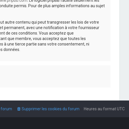
ww.phpbb.com
. Le logiciel phpBB facilite seulement les
nduite permis. Pour de plus amples informations au sujet
t autre contenu qui peut transgresser les lois de votre
t permanent, avec une notification à votre fournisseur
ment de ces conditions. Vous acceptez que
n tant que membre, vous acceptez que toutes les
s à une tierce partie sans votre consentement, ni
es données.
u forum
Supprimer les cookies du forum
Heures au format
UTC