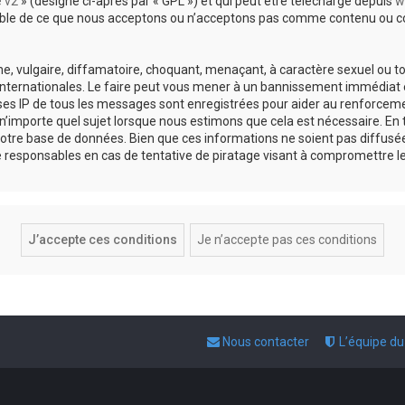
e v2
» (désigné ci-après par « GPL ») et qui peut être téléchargé depuis
w
sable de ce que nous acceptons ou n’acceptons pas comme contenu ou co
, vulgaire, diffamatoire, choquant, menaçant, à caractère sexuel ou tou
 internationales. Le faire peut vous mener à un bannissement immédiat e
esses IP de tous les messages sont enregistrées pour aider au renforce
 n’importe quel sujet lorsque nous estimons que cela est nécessaire. E
otre base de données. Bien que ces informations ne soient pas diffusée
responsables en cas de tentative de piratage visant à compromettre l
Nous contacter
L’équipe d