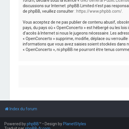
forum, déclaré sous la licence «
GNU General Public Licens
discussions sur Internet. phpBB Limited n’est pas respon
de phpBB, veuillez consulter :
https://www.phpbb.com/
.
Vous acceptez de ne pas publier de contenu abusif, obscène
pays, du pays où « OpenConcerto » est hébergé ou les lois
d’accès à Internet si nous le jugeons nécessaire. Les adr
« OpenConcerto » supprime, modifie, déplace ou verrouille
informations que vous avez saisies soient stockées dans n
« OpenConcerto », ni phpBB ne pourront être tenus comme 
Index du forum
Powered by
phpBB
™
• Design by
PlanetStyles
Traduit par
phpBB-fr.com