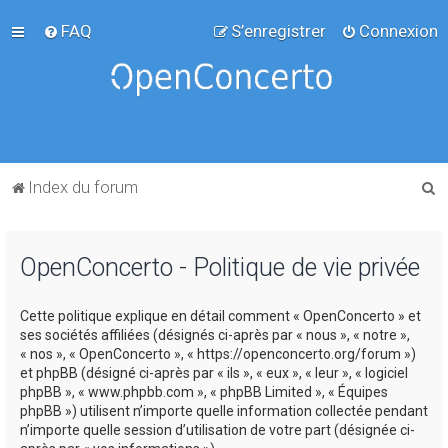
FAQ
S’enregistrer
Connexion
R
Index du forum
e
c
OpenConcerto - Politique de vie privée
h
e
Cette politique explique en détail comment « OpenConcerto » et
r
ses sociétés affiliées (désignés ci-après par « nous », « notre »,
c
« nos », « OpenConcerto », « https://openconcerto.org/forum »)
et phpBB (désigné ci-après par « ils », « eux », « leur », « logiciel
h
phpBB », « www.phpbb.com », « phpBB Limited », « Équipes
e
phpBB ») utilisent n’importe quelle information collectée pendant
n’importe quelle session d’utilisation de votre part (désignée ci-
r