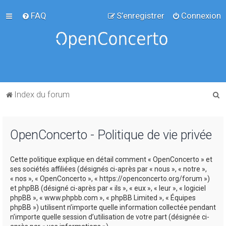
FAQ
S’enregistrer
Connexion
R
Index du forum
e
c
OpenConcerto - Politique de vie privée
h
e
Cette politique explique en détail comment « OpenConcerto » et
r
ses sociétés affiliées (désignés ci-après par « nous », « notre »,
c
« nos », « OpenConcerto », « https://openconcerto.org/forum »)
et phpBB (désigné ci-après par « ils », « eux », « leur », « logiciel
h
phpBB », « www.phpbb.com », « phpBB Limited », « Équipes
e
phpBB ») utilisent n’importe quelle information collectée pendant
n’importe quelle session d’utilisation de votre part (désignée ci-
r