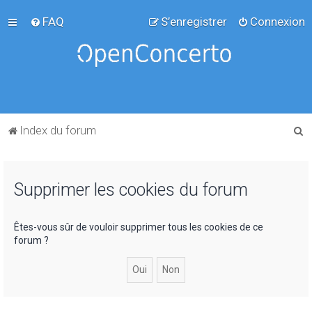
FAQ
S’enregistrer
Connexion
R
Index du forum
e
c
Supprimer les cookies du forum
h
e
r
Êtes-vous sûr de vouloir supprimer tous les cookies de ce
forum ?
c
h
e
r