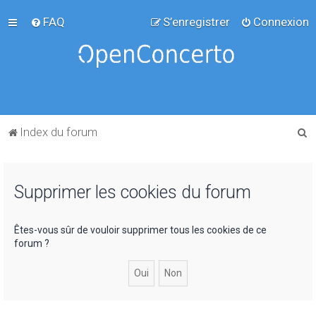
FAQ
S’enregistrer
Connexion
R
Index du forum
e
c
Supprimer les cookies du forum
h
e
r
Êtes-vous sûr de vouloir supprimer tous les cookies de ce
forum ?
c
h
e
r