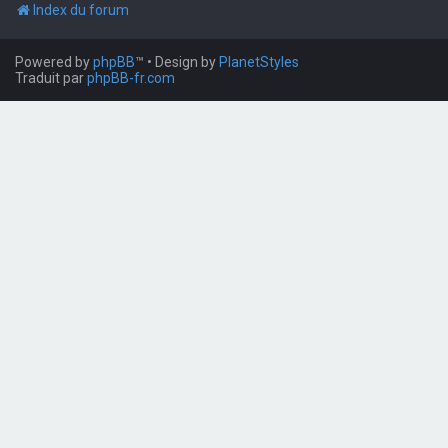
Index du forum
Powered by
phpBB
™
• Design by
PlanetStyles
Traduit par
phpBB-fr.com