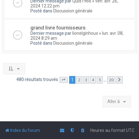
Dernier message par
Quid1966
«
ven. avr. 26,
2024 12:22 pm
Posté dans
Discussion générale
grand livre fournisseurs
Dernier message par
lionelginhoux
«
lun. avr. 08,
2024 8:29 am
Posté dans
Discussion générale
480 résultats trouvés
1
…
2
3
4
5
20
Page
1
sur
20
Suivante
Aller à
Index du forum
Heures au format
UTC