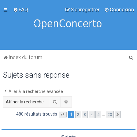
FAQ
S’enregistrer
Connexion
R
Index du forum
e
Sujets sans réponse
c
h
e
Aller à la recherche avancée
r
Rechercher
Recherche avancée
c
480 résultats trouvés
1
…
2
3
4
5
20
Page
1
sur
20
Suivante
h
e
r
Sujets