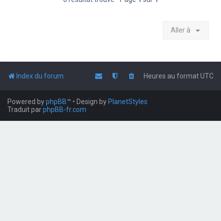
Aller à
Index du forum
Heures au format
UTC
Powered by
phpBB
™
• Design by
PlanetStyles
Traduit par
phpBB-fr.com