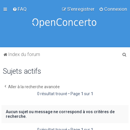
FAQ
S’enregistrer
Connexion
R
Index du forum
e
Sujets actifs
c
h
e
Aller à la recherche avancée
0 résultat trouvé • Page
1
sur
1
r
c
h
Aucun sujet ou message ne correspond à vos critères de
recherche.
e
r
0 résultat trouvé • Page
1
sur
1