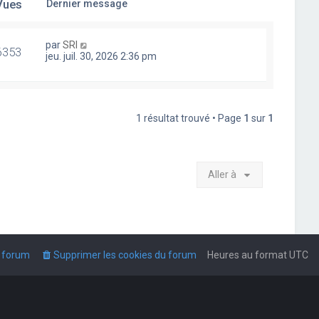
Vues
Dernier message
par
SRI
6353
jeu. juil. 30, 2026 2:36 pm
1 résultat trouvé • Page
1
sur
1
Aller à
u forum
Supprimer les cookies du forum
Heures au format
UTC