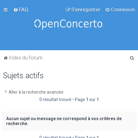
FAQ
S’enregistrer
Connexion
R
Index du forum
e
Sujets actifs
c
h
e
Aller à la recherche avancée
0 résultat trouvé • Page
1
sur
1
r
c
h
Aucun sujet ou message ne correspond à vos critères de
recherche.
e
r
0 résultat trouvé • Page
1
sur
1