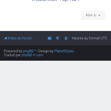
Aller à
Index du forum
Heures au format
UTC
Powered by
phpBB
™
• Design by
PlanetStyles
Traduit par
phpBB-fr.com