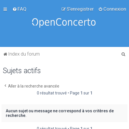
FAQ
S’enregistrer
Connexion
R
Index du forum
e
Sujets actifs
c
h
e
Aller à la recherche avancée
0 résultat trouvé • Page
1
sur
1
r
c
h
Aucun sujet ou message ne correspond à vos critères de
recherche.
e
r
0 résultat trouvé • Page
1
sur
1