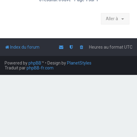
Aller à
Index du forum
Heures au format
UTC
Powered by
phpBB
™
• Design by
PlanetStyles
Traduit par
phpBB-fr.com