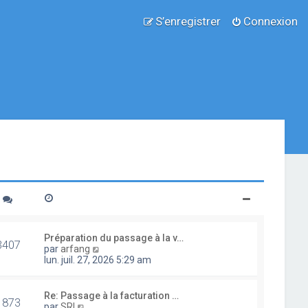
S’enregistrer
Connexion
Préparation du passage à la v…
3407
V
par
arfang
o
lun. juil. 27, 2026 5:29 am
i
r
l
Re: Passage à la facturation …
1873
e
V
par
SRI