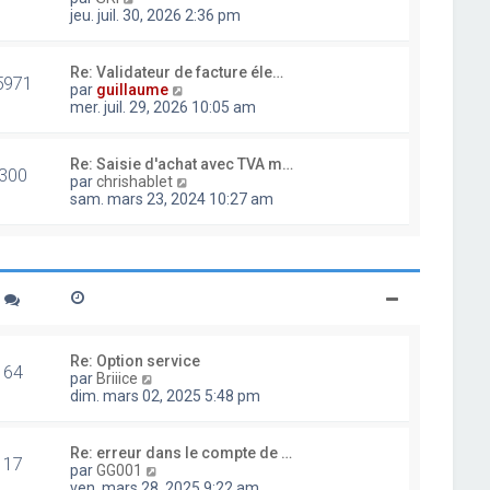
d
o
jeu. juil. 30, 2026 2:36 pm
e
i
r
r
n
l
Re: Validateur de facture éle…
i
5971
e
V
par
guillaume
e
d
o
mer. juil. 29, 2026 10:05 am
r
e
i
m
r
r
e
n
l
Re: Saisie d'achat avec TVA m…
s
i
300
e
V
par
chrishablet
s
e
d
o
sam. mars 23, 2024 10:27 am
a
r
e
i
g
m
r
r
e
e
n
l
s
i
e
s
e
d
a
r
e
g
m
r
e
e
n
s
i
Re: Option service
s
64
e
V
par
Briiice
a
r
o
dim. mars 02, 2025 5:48 pm
g
m
i
e
e
r
s
l
Re: erreur dans le compte de …
s
17
e
V
par
GG001
a
d
o
ven. mars 28, 2025 9:22 am