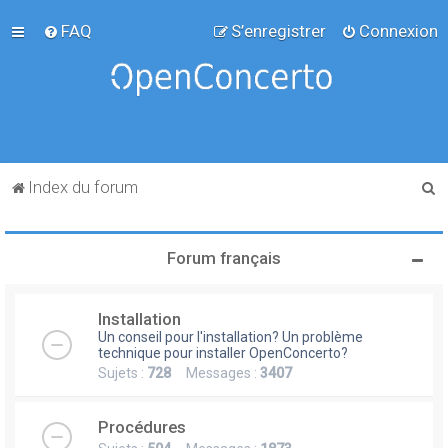
FAQ
S’enregistrer
Connexion
R
Index du forum
e
c
Forum français
h
e
Installation
r
Un conseil pour l'installation? Un problème
c
technique pour installer OpenConcerto?
Sujets :
728
Messages :
3407
h
e
Procédures
r