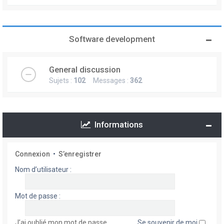
Software development
General discussion
Sujets :
102
Messages :
362
Informations
Connexion
•
S’enregistrer
Nom d’utilisateur :
Mot de passe :
J’ai oublié mon mot de passe
Se souvenir de moi