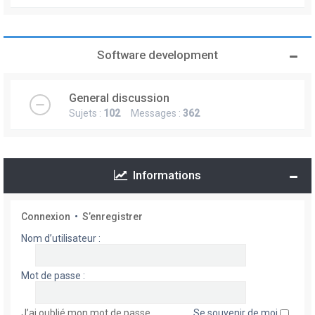
Software development
General discussion
Sujets :
102
Messages :
362
Informations
Connexion
•
S’enregistrer
Nom d’utilisateur :
Mot de passe :
J’ai oublié mon mot de passe
Se souvenir de moi