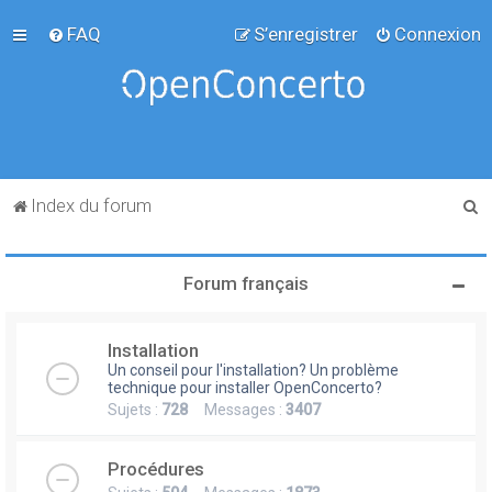
FAQ
S’enregistrer
Connexion
R
Index du forum
e
c
Forum français
h
e
Installation
r
Un conseil pour l'installation? Un problème
c
technique pour installer OpenConcerto?
Sujets :
728
Messages :
3407
h
e
Procédures
r