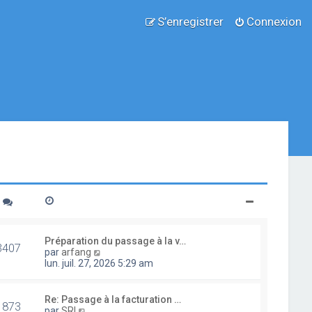
S’enregistrer
Connexion
Préparation du passage à la v…
3407
V
par
arfang
o
lun. juil. 27, 2026 5:29 am
i
r
l
Re: Passage à la facturation …
1873
e
V
par
SRI