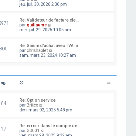
d
o
jeu. juil. 30, 2026 2:36 pm
e
i
r
r
n
l
Re: Validateur de facture éle…
i
5971
e
V
par
guillaume
e
d
o
mer. juil. 29, 2026 10:05 am
r
e
i
m
r
r
e
n
l
Re: Saisie d'achat avec TVA m…
s
i
300
e
V
par
chrishablet
s
e
d
o
sam. mars 23, 2024 10:27 am
a
r
e
i
g
m
r
r
e
e
n
l
s
i
e
s
e
d
a
r
e
g
m
r
e
e
n
s
i
Re: Option service
s
64
e
V
par
Briiice
a
r
o
dim. mars 02, 2025 5:48 pm
g
m
i
e
e
r
s
l
Re: erreur dans le compte de …
s
17
e
V
par
GG001
a
d
o
ven. mars 28, 2025 9:22 am